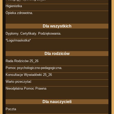
Higienistka
Opieka zdrowotna.
Dla wszystkich
Dyplomy. Certyfikaty. Podziękowania.
*Logo/maskotka*
Dla rodziców
Rada Rodziców 25_26
Pomoc psychologiczno-pedagogiczna.
Konsultacje Wywiadówki 25_26
Warto przeczytać
Nieodpłatna Pomoc Prawna
Dla nauczycieli
Poczta