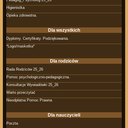
Higienistka
Opieka zdrowotna.
Dla wszystkich
Dyplomy. Certyfikaty. Podziękowania.
*Logo/maskotka*
Dla rodziców
Rada Rodziców 25_26
Pomoc psychologiczno-pedagogiczna.
Konsultacje Wywiadówki 25_26
Warto przeczytać
Nieodpłatna Pomoc Prawna
Dla nauczycieli
Poczta