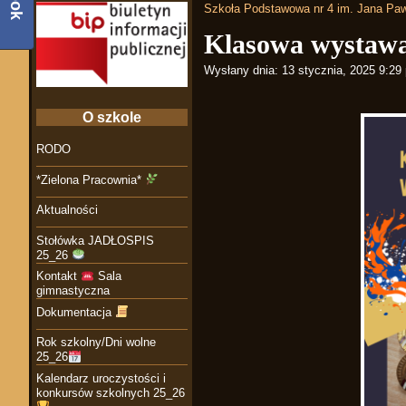
Szkoła Podstawowa nr 4 im. Jana Paw
Klasowa wystaw
Wysłany dnia:
13 stycznia, 2025 9:29
O szkole
RODO
*Zielona Pracownia*
Aktualności
Stołówka JADŁOSPIS
25_26
Kontakt
Sala
gimnastyczna
Dokumentacja
Rok szkolny/Dni wolne
25_26
Kalendarz uroczystości i
konkursów szkolnych 25_26