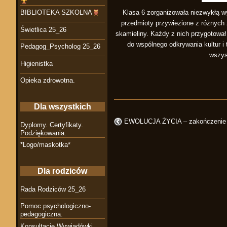
Klasa 6 zorganizowała niezwykłą wy
BIBLIOTEKA SZKOLNA
przedmioty przywiezione z różnych 
Świetlica 25_26
skamieliny. Każdy z nich przygotował
do wspólnego odkrywania kultur i 
Pedagog_Psycholog 25_26
wszys
Higienistka
Opieka zdrowotna.
Dla wszystkich
EWOLUCJA ŻYCIA – zakończenie 
Dyplomy. Certyfikaty.
Podziękowania.
*Logo/maskotka*
Dla rodziców
Rada Rodziców 25_26
Pomoc psychologiczno-
pedagogiczna.
Konsultacje Wywiadówki