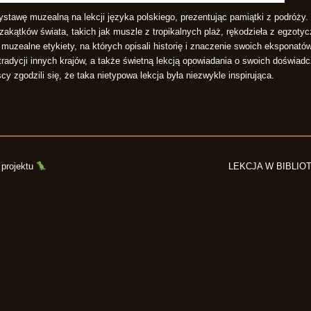
stawę muzealną na lekcji języka polskiego, prezentując pamiątki z podróży. 
zakątków świata, takich jak muszle z tropikalnych plaż, rękodzieła z egzoty
 muzealne etykiety, na których opisali historię i znaczenie swoich eksponat
tradycji innych krajów, a także świetną lekcją opowiadania o swoich doświad
cy zgodzili się, że taka nietypowa lekcja była niezwykle inspirująca.
projektu
LEKCJA W BIBLIO