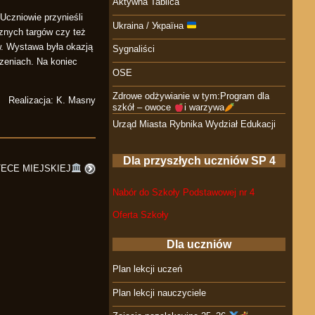
Aktywna Tablica
Uczniowie przynieśli
Ukraina / Україна
cznych targów czy też
ów. Wystawa była okazją
Sygnaliści
czeniach. Na koniec
OSE
Zdrowe odżywianie w tym:Program dla
Realizacja: K. Masny
szkół – owoce
i warzywa
Urząd Miasta Rybnika Wydział Edukacji
Dla przyszłych uczniów SP 4
TECE MIEJSKIEJ
Nabór do Szkoły Podstawowej nr 4
Oferta Szkoły
Dla uczniów
Plan lekcji uczeń
Plan lekcji nauczyciele