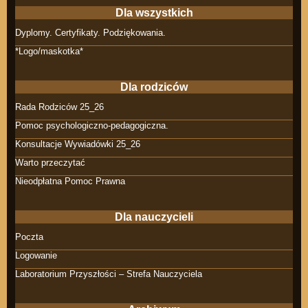
Dla wszystkich
Dyplomy. Certyfikaty. Podziękowania.
*Logo/maskotka*
Dla rodziców
Rada Rodziców 25_26
Pomoc psychologiczno-pedagogiczna.
Konsultacje Wywiadówki 25_26
Warto przeczytać
Nieodpłatna Pomoc Prawna
Dla nauczycieli
Poczta
Logowanie
Laboratorium Przyszłości – Strefa Nauczyciela