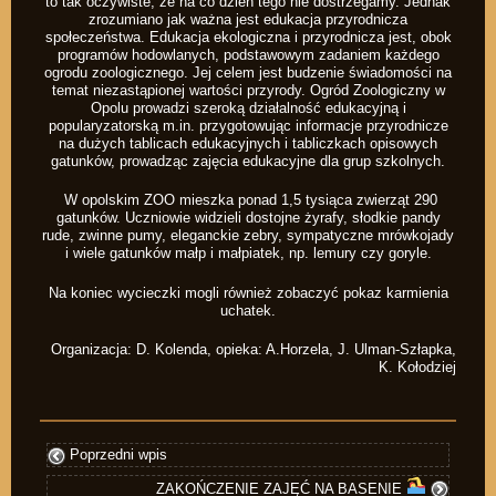
to tak oczywiste, że na co dzień tego nie dostrzegamy. Jednak
zrozumiano jak ważna jest edukacja przyrodnicza
społeczeństwa. Edukacja ekologiczna i przyrodnicza jest, obok
programów hodowlanych, podstawowym zadaniem każdego
ogrodu zoologicznego. Jej celem jest budzenie świadomości na
temat niezastąpionej wartości przyrody.
Ogród Zoologiczny w
Opolu prowadzi szeroką działalność edukacyjną i
popularyzatorską m.in. przygotowując informacje przyrodnicze
na dużych tablicach edukacyjnych i tabliczkach opisowych
gatunków, prowadząc zajęcia edukacyjne dla grup szkolnych.
W opolskim ZOO mieszka ponad 1,5 tysiąca zwierząt 290
gatunków. Uczniowie widzieli dostojne żyrafy, słodkie pandy
rude, zwinne pumy, eleganckie zebry, sympatyczne mrówkojady
i wiele gatunków małp i małpiatek, np. lemury czy goryle.
Na koniec wycieczki mogli również zobaczyć pokaz karmienia
uchatek.
Organizacja: D. Kolenda, opieka: A.Horzela, J. Ulman-Szłapka,
K. Kołodziej
Poprzedni wpis
ZAKOŃCZENIE ZAJĘĆ NA BASENIE