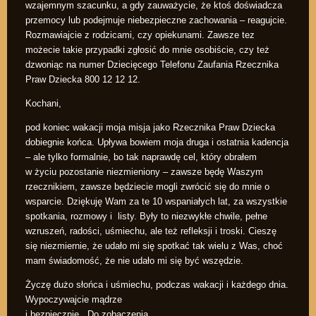
wzajemnym szacunku, a gdy zauważycie, że ktoś doświadcza
przemocy lub podejmuje niebezpieczne zachowania – reagujcie.
Rozmawiajcie z rodzicami, czy opiekunami. Zawsze tez
możecie takie przypadki zgłosić do mnie osobiście, czy też
dzwoniąc na numer Dziecięcego Telefonu Zaufania Rzecznika
Praw Dziecka 800 12 12 12.
Kochani,
pod koniec wakacji moja misja jako Rzecznika Praw Dziecka
dobiegnie końca. Upływa bowiem moja druga i ostatnia kadencja
– ale tylko formalnie, bo tak naprawdę cel, który obrałem
w życiu pozostanie niezmieniony – zawsze będę Waszym
rzecznikiem, zawsze będziecie mogli zwrócić się do mnie o
wsparcie. Dziękuję Wam za te 10 wspaniałych lat, za wszystkie
spotkania, rozmowy i listy. Były to niezwykłe chwile, pełne
wzruszeń, radości, uśmiechu, ale też refleksji i troski. Cieszę
się niezmiernie, że udało mi się spotkać tak wielu z Was, choć
mam świadomość, że nie udało mi się być wszędzie.
Życzę dużo słońca i uśmiechu, podczas wakacji i każdego dnia.
Wypoczywajcie mądrze
i bezpiecznie. Do zobaczenia.