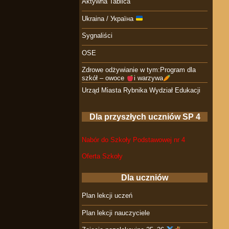
Aktywna Tablica
Ukraina / Україна
Sygnaliści
OSE
Zdrowe odżywianie w tym:Program dla
szkół – owoce
i warzywa
Urząd Miasta Rybnika Wydział Edukacji
Dla przyszłych uczniów SP 4
Nabór do Szkoły Podstawowej nr 4
Oferta Szkoły
Dla uczniów
Plan lekcji uczeń
Plan lekcji nauczyciele