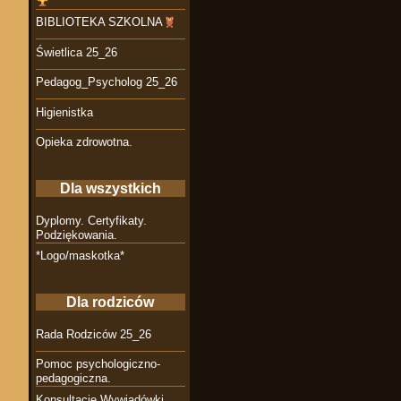
BIBLIOTEKA SZKOLNA
Świetlica 25_26
Pedagog_Psycholog 25_26
Higienistka
Opieka zdrowotna.
Dla wszystkich
Dyplomy. Certyfikaty.
Podziękowania.
*Logo/maskotka*
Dla rodziców
Rada Rodziców 25_26
Pomoc psychologiczno-
pedagogiczna.
Konsultacje Wywiadówki