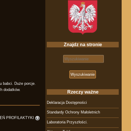
Znajdz na stronie
Search for:
u babci. Duże porcje.
ch dodatków.
Rzeczy ważne
Deklaracja Dostępności
Standardy Ochrony Małoletnich
IEŃ PROFILAKTYKI
Laboratoria Przyszłości.