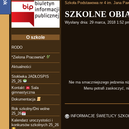
Szkoła Podstawowa nr 4 im. Jana Paw
SZKOLNE OBI
Wysłany dnia:
29 marca, 2018 1:52 p
O szkole
RODO
*Zielona Pracownia*
Aktualności
Stołówka JADŁOSPIS
25_26
Nie ma smaczniejszego jedzenia niż
Kontakt
Sala
Menu potrafi zaskoczyć, ni
gimnastyczna
Dokumentacja
Rok szkolny/Dni wolne
25_26
INFORMACJE ŚWIETLICY SZKO
Kalendarz uroczystości i
konkursów szkolnych 25_26