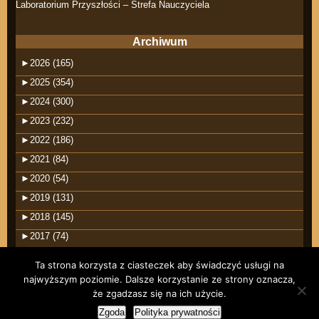
Laboratorium Przyszłości – Strefa Nauczyciela
Archiwum
►
2026 (165)
►
2025 (354)
►
2024 (300)
►
2023 (232)
►
2022 (186)
►
2021 (84)
►
2020 (54)
►
2019 (131)
►
2018 (145)
►
2017 (74)
Ta strona korzysta z ciasteczek aby świadczyć usługi na
najwyższym poziomie. Dalsze korzystanie ze strony oznacza,
że zgadzasz się na ich użycie.
©2026 raindrops
Zgoda
Polityka prywatności