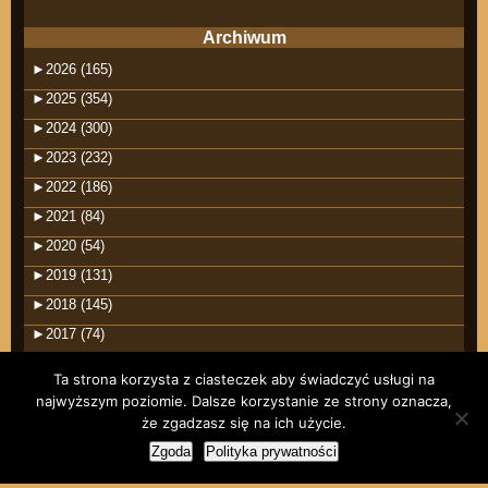
Archiwum
►
2026 (165)
►
2025 (354)
►
2024 (300)
►
2023 (232)
►
2022 (186)
►
2021 (84)
►
2020 (54)
►
2019 (131)
►
2018 (145)
►
2017 (74)
Ta strona korzysta z ciasteczek aby świadczyć usługi na
najwyższym poziomie. Dalsze korzystanie ze strony oznacza,
że zgadzasz się na ich użycie.
©2026 raindrops
Zgoda
Polityka prywatności
Wpisy RSS
Komentarze RSS