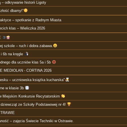
 – odkrywanie historii Ligoty
szłość dbamy!”
raktyce – spotkanie z Radnym Miasta
cich klas – Wieliczka 2026
E
j szkole – ruch i dobra zabawa.
 i 6b na kręgle
odnego dla uczniów klas 5a i 5b
E MEDIOLAN - CORTINA 2026
zesku – uczniowska książka kucharska"
rne w klasie 3b
 w Miejskim Konkursie Recytatorskim
 dziewcząt ze Szkoły Podstawowej nr 4!
STRAWIE
ność – zajęcia Świecie Techniki w Ostrawie.