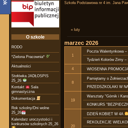
Szkoła Podstawowa nr 4 im. Jana Paw
« luty
O szkole
marzec
2026
RODO
Poczta Walentynkowa – 
1
*Zielona Pracownia*
Tydzień Kolorów Zimy –
Aktualności
4
WIOSENNA PROMOCJA
Stołówka JADŁOSPIS
Pamiętamy o Żołnierzac
25_26
8
PRZEDSZKOLAKI W N
Kontakt
Sala
gimnastyczna
Warsztaty "Górnik i Karo
Dokumentacja
19
KONKURS "BEZPIECZN
Rok szkolny/Dni wolne
25_26
DZIEŃ KOBIET W 4A
Kalendarz uroczystości i
REKOLEKCJE WIELK
konkursów szkolnych 25_26
20