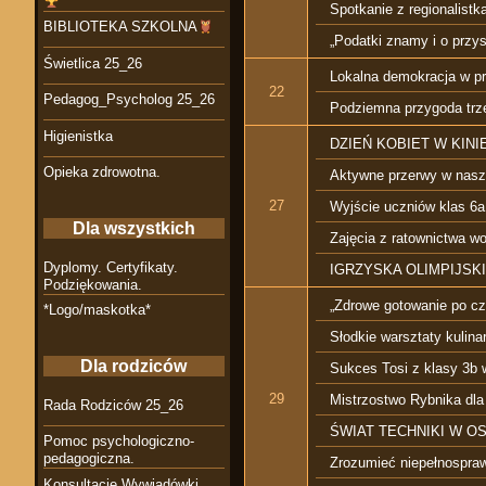
Spotkanie z regionalistką
BIBLIOTEKA SZKOLNA
„Podatki znamy i o przy
Świetlica 25_26
Lokalna demokracja w p
22
Pedagog_Psycholog 25_26
Podziemna przygoda trze
Higienistka
DZIEŃ KOBIET W KINI
Opieka zdrowotna.
Aktywne przerwy w nasze
27
Wyjście uczniów klas 6a
Dla wszystkich
Zajęcia z ratownictwa w
Dyplomy. Certyfikaty.
IGRZYSKA OLIMPIJSKI
Podziękowania.
„Zdrowe gotowanie po c
*Logo/maskotka*
Słodkie warsztaty kulina
Dla rodziców
Sukces Tosi z klasy 3b
29
Mistrzostwo Rybnika dla
Rada Rodziców 25_26
ŚWIAT TECHNIKI W O
Pomoc psychologiczno-
pedagogiczna.
Zrozumieć niepełnospraw
Konsultacje Wywiadówki