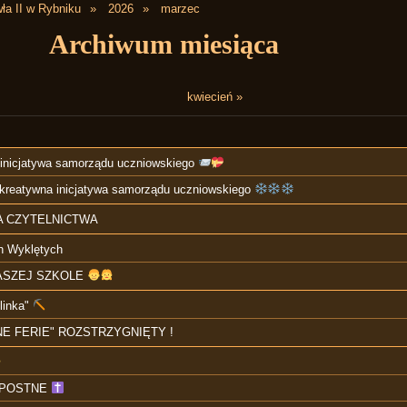
ła II w Rybniku
2026
marzec
Archiwum miesiąca
kwiecień »
inicjatywa samorządu uczniowskiego
 kreatywna inicjatywa samorządu uczniowskiego
 CZYTELNICTWA
h Wyklętych
ASZEJ SZKOLE
linka"
E FERIE" ROZSTRZYGNIĘTY !
OPOSTNE