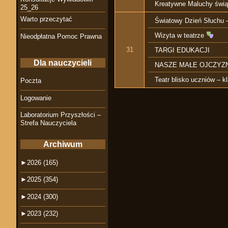
Kreatywne Maluchy świą
25_26
Warto przeczytać
Światowy Dzień Słuchu –
Wizyta w teatrze
Nieodpłatna Pomoc Prawna
31
TARGI EDUKACJI
Dla nauczycieli
NASZE MAŁE OJCZYZ
Teatr blisko uczniów – k
Poczta
Logowanie
Laboratorium Przyszłości –
Strefa Nauczyciela
Archiwum
►
2026 (165)
►
2025 (354)
►
2024 (300)
►
2023 (232)