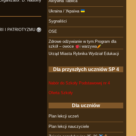
Organizator: D. Nadolny
Aktywna Tablica
Ukraina / Україна
Sygnaliści
II I PATRIOTYZMU
OSE
Zdrowe odżywianie w tym:Program dla
szkół – owoce
i warzywa
Urząd Miasta Rybnika Wydział Edukacji
Dla przyszłych uczniów SP 4
Nabór do Szkoły Podstawowej nr 4
Oferta Szkoły
Dla uczniów
Plan lekcji uczeń
Plan lekcji nauczyciele