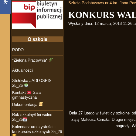
Szkoła Podstawowa nr 4 im. Jana Paw
KONKURS WA
Wysłany dnia:
12 marca, 2018 11:26 
O szkole
RODO
*Zielona Pracownia*
Aktualności
Stołówka JADŁOSPIS
25_26
Kontakt
Sala
gimnastyczna
Dokumentacja
Dnia 27 lutego w świetlicy szkolnej 
Rok szkolny/Dni wolne
zajął Mateusz Cimała. Drugie miejsc
25_26
nagrody. W
Kalendarz uroczystości i
konkursów szkolnych 25_26