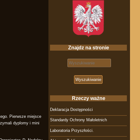
Znajdz na stronie
Search for:
Rzeczy ważne
Deklaracja Dostępności
utego. Pierwsze miejsce
Standardy Ochrony Małoletnich
zymali dyplomy i mini
Laboratoria Przyszłości.