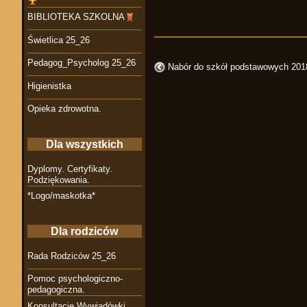
BIBLIOTEKA SZKOLNA
Świetlica 25_26
Pedagog_Psycholog 25_26
Nabór do szkół podstawowych 201
Higienistka
Opieka zdrowotna.
Dla wszystkich
Dyplomy. Certyfikaty.
Podziękowania.
*Logo/maskotka*
Dla rodziców
Rada Rodziców 25_26
Pomoc psychologiczno-
pedagogiczna.
Konsultacje Wywiadówki