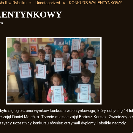
ła II w Rybniku
Uncategorized
KONKURS WALENTYNKOWY
LENTYNKOWY
am
odbyło się ogłoszenie wyników konkursu walentynkowego, który odbył się 14 l
e zajął Daniel Mateńka. Trzecie miejsce zajął Bartosz Konsek. Zwycięzcy otr
szyscy uczestnicy konkursu również otrzymali dyplomy i słodkie nagrody.