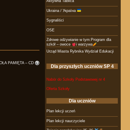
Aktywna Tablica
Ukraina / Україна
Sygnaliści
OSE
Zdrowe odżywianie w tym:Program dla
szkół – owoce
i warzywa
Urząd Miasta Rybnika Wydział Edukacji
OŁA PAMIĘTA – CD
Dla przyszłych uczniów SP 4
Nabór do Szkoły Podstawowej nr 4
Oferta Szkoły
Dla uczniów
Plan lekcji uczeń
Plan lekcji nauczyciele