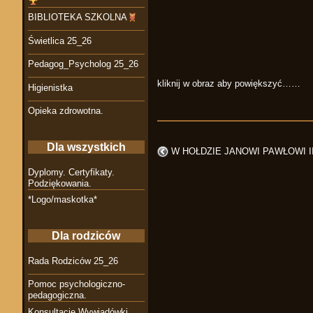
BIBLIOTEKA SZKOLNA
Świetlica 25_26
Pedagog_Psycholog 25_26
kliknij w obraz aby powiększyć……
Higienistka
Opieka zdrowotna.
Dla wszystkich
W HOŁDZIE JANOWI PAWŁOWI I
Dyplomy. Certyfikaty.
Podziękowania.
*Logo/maskotka*
Dla rodziców
Rada Rodziców 25_26
Pomoc psychologiczno-
pedagogiczna.
Konsultacje Wywiadówki