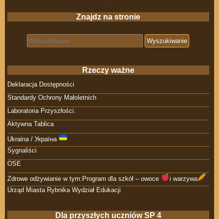
Znajdz na stronie
Search for:
Rzeczy ważne
Deklaracja Dostępności
Standardy Ochrony Małoletnich
Laboratoria Przyszłości.
Aktywna Tablica
Ukraina / Україна
Sygnaliści
OSE
Zdrowe odżywianie w tym:Program dla szkół – owoce
i warzywa
Urząd Miasta Rybnika Wydział Edukacji
Dla przyszłych uczniów SP 4