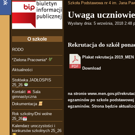
Szkoła Podstawowa nr 4 im. Jana Paw
Uwaga uczniowie 
Wysłany dnia:
5 września, 2018 2:48 
O szkole
Rekrutacja do szkół pon
RODO
Plakat rekrutacja 2019_MEN
*Zielona Pracownia*
Download
Aktualności
Stołówka JADŁOSPIS
25_26
Kontakt
Sala
na stronie
www.men.gov.pl/rekrutac
gimnastyczna
egzaminów po szkole podstawowej 
Dokumentacja
egzaminów. Strona będzie aktualizo
Rok szkolny/Dni wolne
25_26
Kalendarz uroczystości i
konkursów szkolnych 25_26