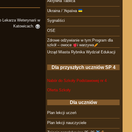
Aktywna Tablica
Ukraina / Україна
 Lekarza Weterynarii w
Sygnaliści
Katowicach.
OSE
Zdrowe odżywianie w tym:Program dla
szkół – owoce
i warzywa
Urząd Miasta Rybnika Wydział Edukacji
Dla przyszłych uczniów SP 4
Nabór do Szkoły Podstawowej nr 4
Oferta Szkoły
Dla uczniów
Plan lekcji uczeń
Plan lekcji nauczyciele