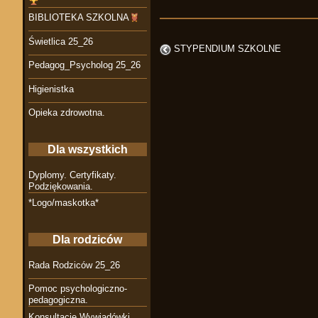
BIBLIOTEKA SZKOLNA
Świetlica 25_26
STYPENDIUM SZKOLNE
Pedagog_Psycholog 25_26
Higienistka
Opieka zdrowotna.
Dla wszystkich
Dyplomy. Certyfikaty.
Podziękowania.
*Logo/maskotka*
Dla rodziców
Rada Rodziców 25_26
Pomoc psychologiczno-
pedagogiczna.
Konsultacje Wywiadówki