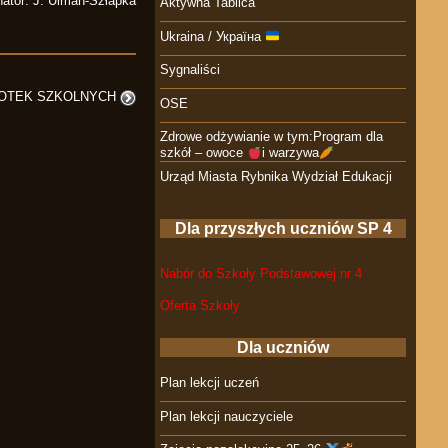
ator: J. Ulman-Szłapka
Aktywna Tablica
Ukraina / Україна
Sygnaliści
LIOTEK SZKOLNYCH
OSE
Zdrowe odżywianie w tym:Program dla
szkół – owoce
i warzywa
Urząd Miasta Rybnika Wydział Edukacji
Dla przyszłych uczniów SP 4
Nabór do Szkoły Podstawowej nr 4
Oferta Szkoły
Dla uczniów
Plan lekcji uczeń
Plan lekcji nauczyciele