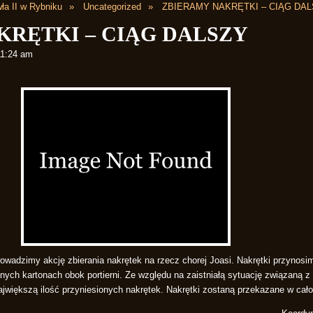
ła II w Rybniku
Uncategorized
ZBIERAMY NAKRĘTKI – CIĄG DA
KRĘTKI – CIĄG DALSZY
11:24 am
wadzimy akcję zbierania nakrętek na rzecz chorej Joasi. Nakrętki przynosi
ych kartonach obok portierni. Ze względu na zaistniałą sytuację związaną 
ajwiększą ilość przyniesionych nakrętek. Nakrętki zostaną przekazane w cał