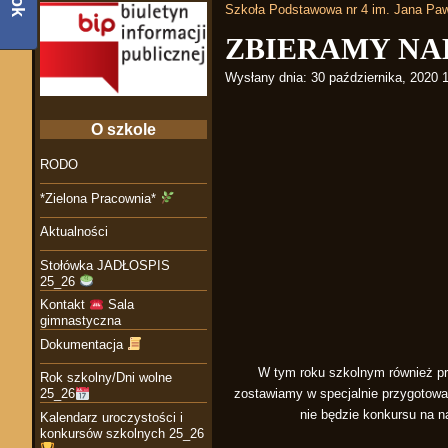
Szkoła Podstawowa nr 4 im. Jana Paw
ZBIERAMY NA
Wysłany dnia:
30 października, 2020 
O szkole
RODO
*Zielona Pracownia*
Aktualności
Stołówka JADŁOSPIS
25_26
Kontakt
Sala
gimnastyczna
Dokumentacja
W tym roku szkolnym również pro
Rok szkolny/Dni wolne
zostawiamy w specjalnie przygotowan
25_26
nie będzie konkursu na n
Kalendarz uroczystości i
konkursów szkolnych 25_26