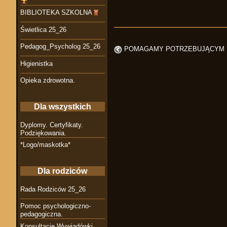
BIBLIOTEKA SZKOLNA
Świetlica 25_26
Pedagog_Psycholog 25_26
POMAGAMY POTRZEBUJĄCYM
Higienistka
Opieka zdrowotna.
Dla wszystkich
Dyplomy. Certyfikaty.
Podziękowania.
*Logo/maskotka*
Dla rodziców
Rada Rodziców 25_26
Pomoc psychologiczno-
pedagogiczna.
Konsultacje Wywiadówki