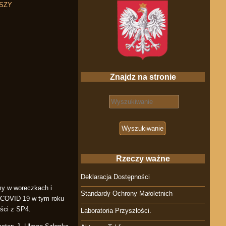
LSZY
Znajdz na stronie
Search for:
Rzeczy ważne
Deklaracja Dostępności
my w woreczkach i
Standardy Ochrony Małoletnich
z COVID 19 w tym roku
ości z SP4.
Laboratoria Przyszłości.