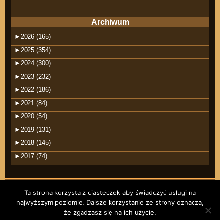
Archiwum
►
2026 (165)
►
2025 (354)
►
2024 (300)
►
2023 (232)
►
2022 (186)
►
2021 (84)
►
2020 (54)
►
2019 (131)
►
2018 (145)
►
2017 (74)
Ta strona korzysta z ciasteczek aby świadczyć usługi na
najwyższym poziomie. Dalsze korzystanie ze strony oznacza,
©2026 raindrops
że zgadzasz się na ich użycie.
Wpisy RSS