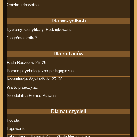
Opieka zdrowotna.
Dla wszystkich
Dyplomy. Certyfikaty. Podziękowania.
*Logo/maskotka*
Dla rodziców
Rada Rodziców 25_26
Pomoc psychologiczno-pedagogiczna.
Konsultacje Wywiadówki 25_26
Warto przeczytać
Nieodpłatna Pomoc Prawna
Dla nauczycieli
Poczta
Logowanie
Laboratorium Przyszłości – Strefa Nauczyciela