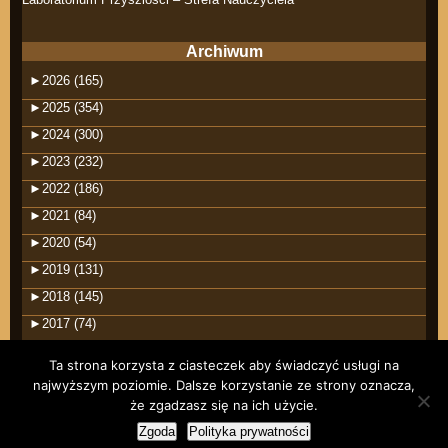
Archiwum
►
2026 (165)
►
2025 (354)
►
2024 (300)
►
2023 (232)
►
2022 (186)
►
2021 (84)
►
2020 (54)
►
2019 (131)
►
2018 (145)
►
2017 (74)
Ta strona korzysta z ciasteczek aby świadczyć usługi na
najwyższym poziomie. Dalsze korzystanie ze strony oznacza,
że zgadzasz się na ich użycie.
©2026 raindrops
Zgoda
Polityka prywatności
Wpisy RSS