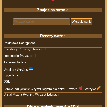
Znajdz na stronie
Search for:
Rzeczy ważne
Deklaracja Dostępności
Standardy Ochrony Małoletnich
Laboratoria Przyszłości.
Aktywna Tablica
Ukraina / Україна
Sygnaliści
OSE
Zdrowe odżywianie w tym:Program dla szkół – owoce
i warzywa
Urząd Miasta Rybnika Wydział Edukacji
Dla przyszłych uczniów SP 4