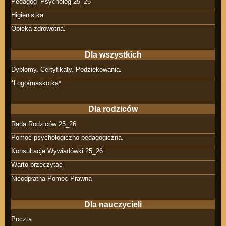
Pedagog_Psycholog 25_26
Higienistka
Opieka zdrowotna.
Dla wszystkich
Dyplomy. Certyfikaty. Podziękowania.
*Logo/maskotka*
Dla rodziców
Rada Rodziców 25_26
Pomoc psychologiczno-pedagogiczna.
Konsultacje Wywiadówki 25_26
Warto przeczytać
Nieodpłatna Pomoc Prawna
Dla nauczycieli
Poczta