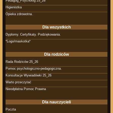
Pedagog_Psycholog 25_26
Higienistka
Opieka zdrowotna.
Dla wszystkich
Dyplomy. Certyfikaty. Podziękowania.
*Logo/maskotka*
Dla rodziców
Rada Rodziców 25_26
Pomoc psychologiczno-pedagogiczna.
Konsultacje Wywiadówki 25_26
Warto przeczytać
Nieodpłatna Pomoc Prawna
Dla nauczycieli
Poczta