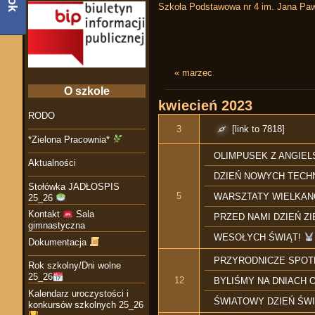
Szkoła Podstawowa nr 4 im. Jana Paw
« marzec
O szkole
kwiecień
2023
RODO
[link to 7818]
3
*Zielona Pracownia*
OLIMPUSEK Z ANGIE
Aktualności
DZIEŃ NOWYCH TECHN
Stołówka JADŁOSPIS
5
WARSZTATY WIELKA
25_26
Kontakt
Sala
PRZED NAMI DZIEŃ Z
gimnastyczna
WESOŁYCH ŚWIĄT!
Dokumentacja
PRZYRODNICZE SPOT
Rok szkolny/Dni wolne
25_26
12
BYLIŚMY NA DNIACH
Kalendarz uroczystości i
ŚWIATOWY DZIEŃ ŚW
konkursów szkolnych 25_26