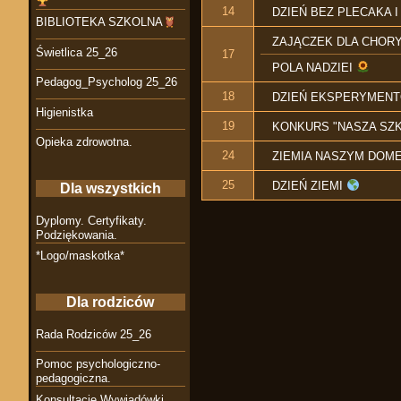
14
DZIEŃ BEZ PLECAKA 
BIBLIOTEKA SZKOLNA
ZAJĄCZEK DLA CHORY
Świetlica 25_26
17
POLA NADZIEI
Pedagog_Psycholog 25_26
18
DZIEŃ EKSPERYMENTÓ
Higienistka
19
KONKURS "NASZA SZK
Opieka zdrowotna.
24
ZIEMIA NASZYM DOM
25
DZIEŃ ZIEMI
Dla wszystkich
Dyplomy. Certyfikaty.
Podziękowania.
*Logo/maskotka*
Dla rodziców
Rada Rodziców 25_26
Pomoc psychologiczno-
pedagogiczna.
Konsultacje Wywiadówki