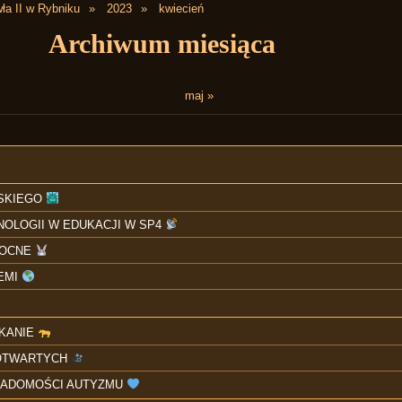
ła II w Rybniku
2023
kwiecień
Archiwum miesiąca
maj »
LSKIEGO
OLOGII W EDUKACJI W SP4
NOCNE
IEMI
KANIE
 OTWARTYCH
IADOMOŚCI AUTYZMU