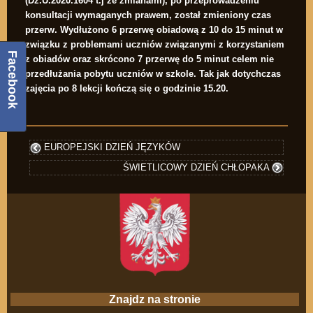
(Dz.U.2020.1604 t.j ze zmianami), po przeprowadzeniu
konsultacji wymaganych prawem, został zmieniony czas
przerw. W
ydłużono 6 przerwę obiadową z 10 do 15 minut w
związku z problemami uczniów związanymi z korzystaniem
Facebook
z obiadów oraz skrócono 7 przerwę do 5 minut celem nie
przedłużania pobytu uczniów w szkole. Tak jak dotychczas
zajęcia po 8 lekcji kończą się o godzinie 15.20.
EUROPEJSKI DZIEŃ JĘZYKÓW
ŚWIETLICOWY DZIEŃ CHŁOPAKA
Znajdz na stronie