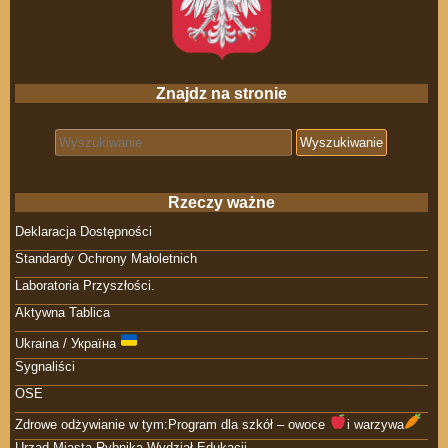
Znajdz na stronie
Search for:
Rzeczy ważne
Deklaracja Dostępności
Standardy Ochrony Małoletnich
Laboratoria Przyszłości.
Aktywna Tablica
Ukraina / Україна
Sygnaliści
OSE
Zdrowe odżywianie w tym:Program dla szkół – owoce
i warzywa
Urząd Miasta Rybnika Wydział Edukacji