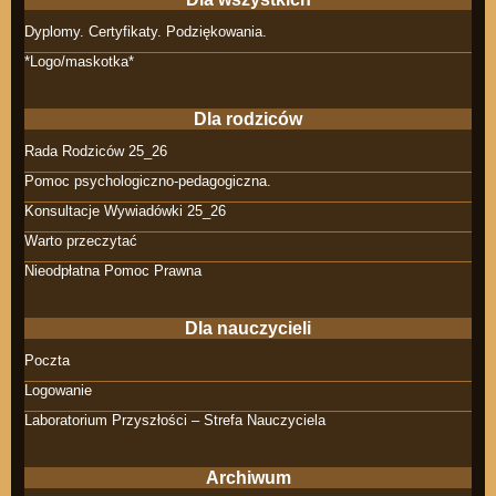
Dyplomy. Certyfikaty. Podziękowania.
*Logo/maskotka*
Dla rodziców
Rada Rodziców 25_26
Pomoc psychologiczno-pedagogiczna.
Konsultacje Wywiadówki 25_26
Warto przeczytać
Nieodpłatna Pomoc Prawna
Dla nauczycieli
Poczta
Logowanie
Laboratorium Przyszłości – Strefa Nauczyciela
Archiwum