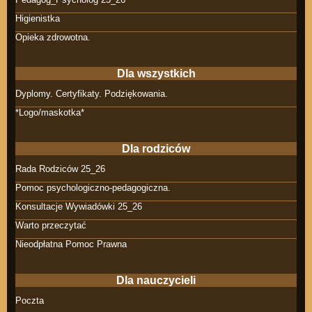
Higienistka
Opieka zdrowotna.
Dla wszystkich
Dyplomy. Certyfikaty. Podziękowania.
*Logo/maskotka*
Dla rodziców
Rada Rodziców 25_26
Pomoc psychologiczno-pedagogiczna.
Konsultacje Wywiadówki 25_26
Warto przeczytać
Nieodpłatna Pomoc Prawna
Dla nauczycieli
Poczta