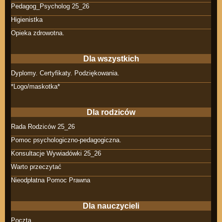
Pedagog_Psycholog 25_26
Higienistka
Opieka zdrowotna.
Dla wszystkich
Dyplomy. Certyfikaty. Podziękowania.
*Logo/maskotka*
Dla rodziców
Rada Rodziców 25_26
Pomoc psychologiczno-pedagogiczna.
Konsultacje Wywiadówki 25_26
Warto przeczytać
Nieodpłatna Pomoc Prawna
Dla nauczycieli
Poczta