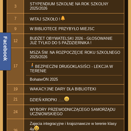
STYPENDIUM SZKOLNE NA ROK SZKOLNY
3
2025/2026
7
WITAJ SZKOŁO !
9
W BIBLIOTECE PRZYBYŁO MIEJSC
Facebook
BUDŻET OBYWATELSKI 2026 - GŁOSOWANIE
12
JUŻ TYLKO DO 5 PAŹDZIERNIKA !
MSZA ŚW. NA ROZPOCZĘCIE ROKU SZKOLNEGO
2025/2026
17
BEZPIECZNI DRUGOKLASIŚCI - LEKCJA W
TERENIE
BohaterON 2025
19
WAKACYJNE DARY DLA BIBLIOTEKI
21
DZIEŃ KROPKI .:...
WYBORY PRZEWODNICZĄCEGO SAMORZĄDU
24
UCZNIOWSKIEGO
Zajęcia integracyjne i krajoznawcze w terenie klasy
4a
26