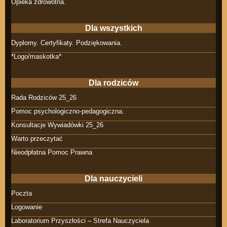
Opieka zdrowotna.
Dla wszystkich
Dyplomy. Certyfikaty. Podziękowania.
*Logo/maskotka*
Dla rodziców
Rada Rodziców 25_26
Pomoc psychologiczno-pedagogiczna.
Konsultacje Wywiadówki 25_26
Warto przeczytać
Nieodpłatna Pomoc Prawna
Dla nauczycieli
Poczta
Logowanie
Laboratorium Przyszłości – Strefa Nauczyciela