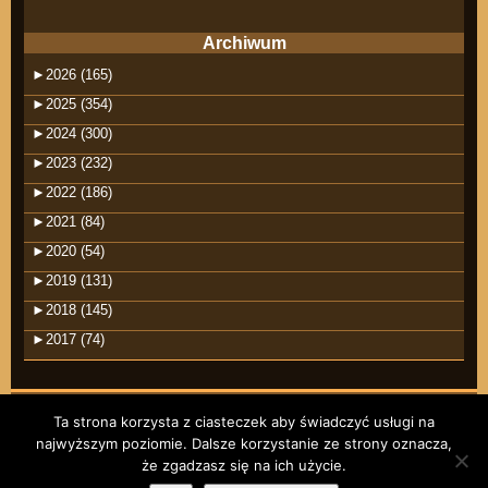
Archiwum
►
2026 (165)
►
2025 (354)
►
2024 (300)
►
2023 (232)
►
2022 (186)
►
2021 (84)
►
2020 (54)
►
2019 (131)
►
2018 (145)
►
2017 (74)
Ta strona korzysta z ciasteczek aby świadczyć usługi na
najwyższym poziomie. Dalsze korzystanie ze strony oznacza,
©2026 raindrops
że zgadzasz się na ich użycie.
Wpisy RSS