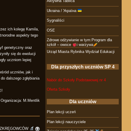
Aktywna Tablica
Ukraina / Україна
Sygnaliści
rzez ich kolegę Kamila,
OSE
óżnorodne aspekty tego
Zdrowe odżywianie w tym:Program dla
szkół – owoce
i warzywa
yf genetyczny oraz
Urząd Miasta Rybnika Wydział Edukacji
yniły się do ewolucji
ogły uczniom lepiej
Dla przyszłych uczniów SP 4
ród uczniów, jak i
 do dalszego zgłębiania
Nabór do Szkoły Podstawowej nr 4
Oferta Szkoły
ć!
Organizacja: M.Mentlik
Dla uczniów
Plan lekcji uczeń
Plan lekcji nauczyciele
BEZKRĘGOWCÓW