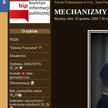
Szkoła Podstawowa nr 4 im. Jana Paw
MECHANIZMY
Wysłany dnia:
15 grudnia, 2024 7:36 
O szkole
RODO
*Zielona Pracownia*
Aktualności
Stołówka JADŁOSPIS
25_26
Kontakt
Sala
gimnastyczna
Dokumentacja
Rok szkolny/Dni wolne
25_26
Kalendarz uroczystości i
konkursów szkolnych 25_26