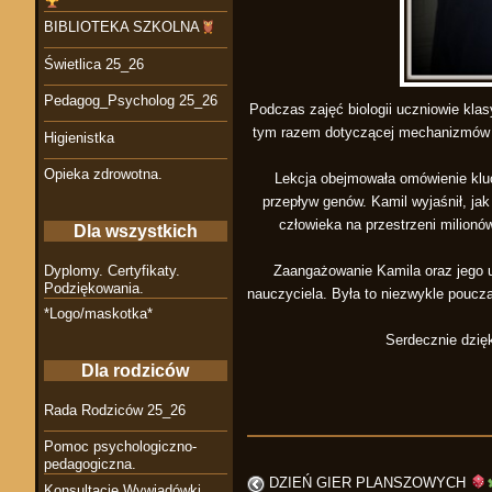
BIBLIOTEKA SZKOLNA
Świetlica 25_26
Pedagog_Psycholog 25_26
Podczas zajęć biologii uczniowie klas
tym razem dotyczącej mechanizmów ew
Higienistka
Opieka zdrowotna.
Lekcja obejmowała omówienie klu
przepływ genów. Kamil wyjaśnił, ja
człowieka na przestrzeni milionów
Dla wszystkich
Zaangażowanie Kamila oraz jego u
Dyplomy. Certyfikaty.
Podziękowania.
nauczyciela. Była to niezwykle poucza
*Logo/maskotka*
Serdecznie dzięk
Dla rodziców
Rada Rodziców 25_26
Pomoc psychologiczno-
pedagogiczna.
DZIEŃ GIER PLANSZOWYCH
Konsultacje Wywiadówki