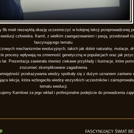
y 8b mieli niezwykłą okazję uczestniczyć w kolejnej lekcji przeprowadzonej p
olucji człowieka. Kamil, z wielkim zaangażowaniem i pasją, przedstawił r
fascynującego tematu.
czowych mechanizmów ewolucyjnych, takich jak dobór naturalny, mutacje, dr
k te procesy wpływają na zmienność genetyczną w populacjach oraz jak przycz
 lat. Prezentacja zawierała również ciekawe przykłady i ilustracje, które pom
zrozumieć skomplikowane zagadnienia.
miejętność przekazywania wiedzy spotkały się z dużym uznaniem zarówno wś
jąca lekcja, która wzbogaciła wiedzę wszystkich uczestników i zainspirowała
tematu ewolucji.
ujemy Kamilowi za jego wkład i profesjonalne podejście do prowadzenia zaję
FASCYNUJĄCY ŚWIAT 