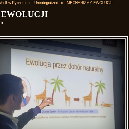
ła II w Rybniku
Uncategorized
MECHANIZMY EWOLUCJI
 EWOLUCJI
pm