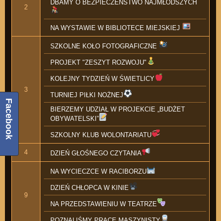
DBAMY O BEZPIECZEŃSTWO NAJMŁODSZYCH
2
NA WYSTAWIE W BIBLIOTECE MIEJSKIEJ
SZKOLNE KOŁO FOTOGRAFICZNE
PROJEKT "ZESZYT ROZWOJU"
KOLEJNY TYDZIEŃ W ŚWIETLICY
3
TURNIEJ PIŁKI NOŻNEJ
Facebook
BIERZEMY UDZIAŁ W PROJEKCIE „BUDŻET
OBYWATELSKI”
SZKOLNY KLUB WOLONTARIATU
4
DZIEŃ GŁOŚNEGO CZYTANIA
NA WYCIECZCE W RACIBORZU
DZIEŃ CHŁOPCA W KINIE
9
NA PRZEDSTAWIENIU W TEATRZE
POZNALIŚMY PRACĘ MASZYNISTY