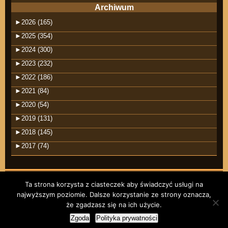
Archiwum
►
2026 (165)
►
2025 (354)
►
2024 (300)
►
2023 (232)
►
2022 (186)
►
2021 (84)
►
2020 (54)
►
2019 (131)
►
2018 (145)
►
2017 (74)
Ta strona korzysta z ciasteczek aby świadczyć usługi na
najwyższym poziomie. Dalsze korzystanie ze strony oznacza,
©2026 raindrops
że zgadzasz się na ich użycie.
Wpisy RSS
Komentarze RSS
Zgoda
Polityka prywatności
Motyw Raindrops
RODO