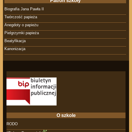
Patron szkoły
Biografia Jana Pawła II
Twórczość papieża
Anegdoty o papieżu
Pielgrzymki papieża
Beatyfikacja
Kanonizacja
O szkole
RODO