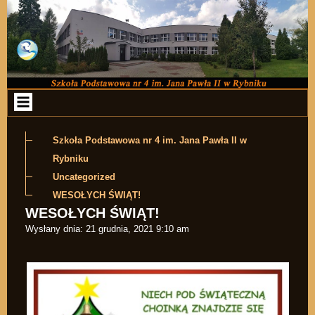
Przejdź do zawartości
Szkoła Podstawowa nr 4 im. Jana Pawła II w
Rybniku
Uncategorized
WESOŁYCH ŚWIĄT!
WESOŁYCH ŚWIĄT!
Wysłany dnia:
21 grudnia, 2021 9:10 am