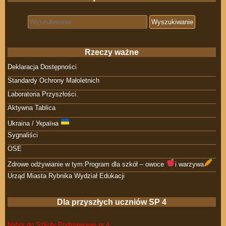
Search for:
Rzeczy ważne
Deklaracja Dostępności
Standardy Ochrony Małoletnich
Laboratoria Przyszłości.
Aktywna Tablica
Ukraina / Україна
Sygnaliści
OSE
Zdrowe odżywianie w tym:Program dla szkół – owoce
i warzywa
Urząd Miasta Rybnika Wydział Edukacji
Dla przyszłych uczniów SP 4
Nabór do Szkoły Podstawowej nr 4