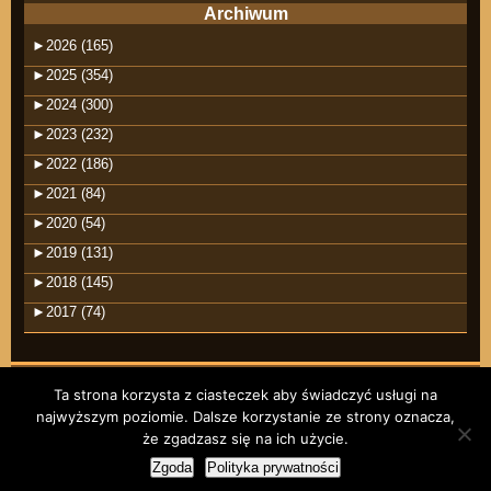
Archiwum
►
2026 (165)
►
2025 (354)
►
2024 (300)
►
2023 (232)
►
2022 (186)
►
2021 (84)
►
2020 (54)
►
2019 (131)
►
2018 (145)
►
2017 (74)
Ta strona korzysta z ciasteczek aby świadczyć usługi na
najwyższym poziomie. Dalsze korzystanie ze strony oznacza,
©2026 raindrops
że zgadzasz się na ich użycie.
Wpisy RSS
Komentarze RSS
Zgoda
Polityka prywatności
Motyw Raindrops
RODO