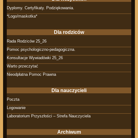
Dyplomy. Certyfikaty. Podziękowania.
*Logo/maskotka*
Dla rodziców
Rada Rodziców 25_26
Pomoc psychologiczno-pedagogiczna.
Konsultacje Wywiadówki 25_26
Warto przeczytać
Nieodpłatna Pomoc Prawna
Dla nauczycieli
Poczta
Logowanie
Laboratorium Przyszłości – Strefa Nauczyciela
Archiwum