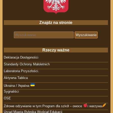
Znajdz na stronie
Search for:
Rzeczy ważne
Deklaracja Dostępności
Standardy Ochrony Małoletnich
Laboratoria Przyszłości.
Aktywna Tablica
Ukraina / Україна
Sygnaliści
OSE
Zdrowe odżywianie w tym:Program dla szkół – owoce
i warzywa
Urząd Miasta Rybnika Wydział Edukacji