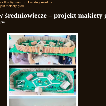
ła II w Rybniku
Uncategorized
jekt makiety grodu
 średniowiecze – projekt makiety
2 pm