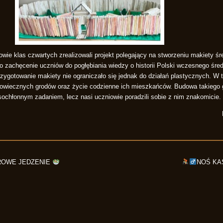
wie klas czwartych zrealizowali projekt polegający na stworzeniu makiety ś
 zachęcenie uczniów do pogłębiania wiedzy o historii Polski wczesnego śred
zygotowanie makiety nie ograniczało się jednak do działań plastycznych. W t
niowiecznych grodów oraz życie codzienne ich mieszkańców. Budowa takiego 
sochłonnym zadaniem, lecz nasi uczniowie poradzili sobie z nim znakomicie.
ROWE JEDZENIE
NOŚ KA