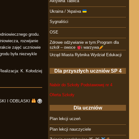
Aktywna Tablica
Ukraina / Україна
Sygnaliści
OSE
redniowiecznego grodu.
niowiecza, rozwijanie
Zdrowe odżywianie w tym:Program dla
rakcie zajęć uczniowie
szkół – owoce
i warzywa
grodu była niezwykle
Urząd Miasta Rybnika Wydział Edukacji
Dla przyszłych uczniów SP 4
Realizacja: K. Kołodziej
Nabór do Szkoły Podstawowej nr 4
Oferta Szkoły
SKI I ODBLASKI
Dla uczniów
Plan lekcji uczeń
Plan lekcji nauczyciele