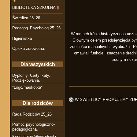
BIBLIOTEKA SZKOLNA
Świetlica 25_26
Pedagog_Psycholog 25_26
W ramach kółka historycznego ucznio
Higienistka
Głównym celem przedsięwzięcia było
zdolności manualnych i wyobraźni. Pr
Opieka zdrowotna.
omawiali funkcje i znaczenie śred
trudnym i cza
Dla wszystkich
Dyplomy. Certyfikaty.
Podziękowania.
*Logo/maskotka*
W ŚWIETLICY PROMUJEMY ZD
Dla rodziców
Rada Rodziców 25_26
Pomoc psychologiczno-
pedagogiczna.
Konsultacje Wywiadówki