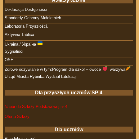
Rzeczy ważne
Deklaracja Dostępności
Standardy Ochrony Małoletnich
Laboratoria Przyszłości.
Aktywna Tablica
Ukraina / Україна
Sygnaliści
OSE
Zdrowe odżywianie w tym:Program dla szkół – owoce
i warzywa
Urząd Miasta Rybnika Wydział Edukacji
Dla przyszłych uczniów SP 4
Nabór do Szkoły Podstawowej nr 4
Oferta Szkoły
Dla uczniów
Plan lekcji uczeń