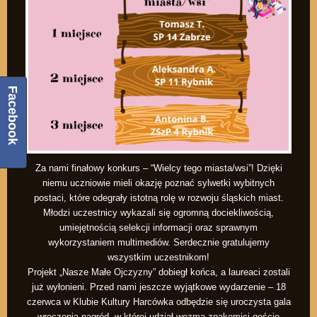
Facebook
Za nami finałowy konkurs – “Wielcy tego miasta/wsi”! Dzięki
niemu uczniowie mieli okazję poznać sylwetki wybitnych
postaci, które odegrały istotną rolę w rozwoju śląskich miast.
Młodzi uczestnicy wykazali się ogromną dociekliwością,
umiejętnością selekcji informacji oraz sprawnym
wykorzystaniem multimediów. Serdecznie gratulujemy
wszystkim uczestnikom!
Projekt „Nasze Małe Ojczyzny” dobiegł końca, a laureaci zostali
już wyłonieni. Przed nami jeszcze wyjątkowe wydarzenie – 18
czerwca w Klubie Kultury Harcówka odbędzie się uroczysta gala
wręczenia nagród, w której udział wezmą znakomici goście