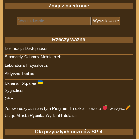
Znajdz na stronie
Search for:
Rzeczy ważne
Deklaracja Dostępności
Standardy Ochrony Małoletnich
Laboratoria Przyszłości.
Aktywna Tablica
Ukraina / Україна
Sygnaliści
OSE
Zdrowe odżywianie w tym:Program dla szkół – owoce
i warzywa
Urząd Miasta Rybnika Wydział Edukacji
Dla przyszłych uczniów SP 4