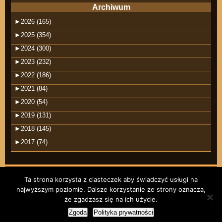
Archiwum
►
2026 (165)
►
2025 (354)
►
2024 (300)
►
2023 (232)
►
2022 (186)
►
2021 (84)
►
2020 (54)
►
2019 (131)
►
2018 (145)
►
2017 (74)
Ta strona korzysta z ciasteczek aby świadczyć usługi na
najwyższym poziomie. Dalsze korzystanie ze strony oznacza,
©2026 raindrops
że zgadzasz się na ich użycie.
Wpisy RSS
Komentarze RSS
Zgoda
Polityka prywatności
Motyw Raindrops
RODO