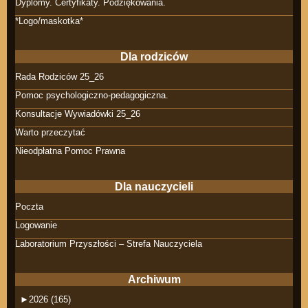
Dyplomy. Certyfikaty. Podziękowania.
*Logo/maskotka*
Dla rodziców
Rada Rodziców 25_26
Pomoc psychologiczno-pedagogiczna.
Konsultacje Wywiadówki 25_26
Warto przeczytać
Nieodpłatna Pomoc Prawna
Dla nauczycieli
Poczta
Logowanie
Laboratorium Przyszłości – Strefa Nauczyciela
Archiwum
►
2026 (165)