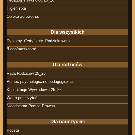
Pedagog_Psycholog 25_26
Higienistka
Opieka zdrowotna.
Dla wszystkich
Dyplomy. Certyfikaty. Podziękowania.
*Logo/maskotka*
Dla rodziców
Rada Rodziców 25_26
Pomoc psychologiczno-pedagogiczna.
Konsultacje Wywiadówki 25_26
Warto przeczytać
Nieodpłatna Pomoc Prawna
Dla nauczycieli
Poczta