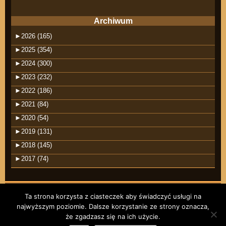
Archiwum
►
2026 (165)
►
2025 (354)
►
2024 (300)
►
2023 (232)
►
2022 (186)
►
2021 (84)
►
2020 (54)
►
2019 (131)
►
2018 (145)
►
2017 (74)
Ta strona korzysta z ciasteczek aby świadczyć usługi na
najwyższym poziomie. Dalsze korzystanie ze strony oznacza,
©2026 raindrops
że zgadzasz się na ich użycie.
Wpisy RSS