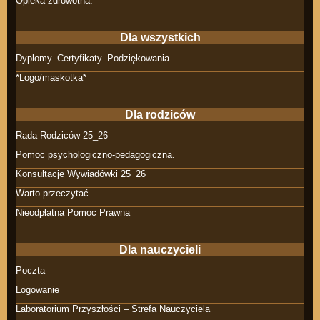
Opieka zdrowotna.
Dla wszystkich
Dyplomy. Certyfikaty. Podziękowania.
*Logo/maskotka*
Dla rodziców
Rada Rodziców 25_26
Pomoc psychologiczno-pedagogiczna.
Konsultacje Wywiadówki 25_26
Warto przeczytać
Nieodpłatna Pomoc Prawna
Dla nauczycieli
Poczta
Logowanie
Laboratorium Przyszłości – Strefa Nauczyciela