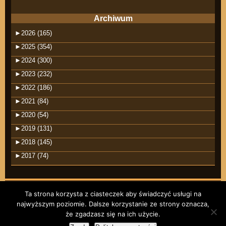
Archiwum
►
2026 (165)
►
2025 (354)
►
2024 (300)
►
2023 (232)
►
2022 (186)
►
2021 (84)
►
2020 (54)
►
2019 (131)
►
2018 (145)
►
2017 (74)
Ta strona korzysta z ciasteczek aby świadczyć usługi na
najwyższym poziomie. Dalsze korzystanie ze strony oznacza,
©2026 raindrops
że zgadzasz się na ich użycie.
Wpisy RSS
Komentarze RSS