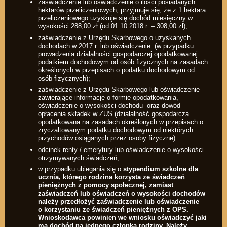
zaświadczenie lub oświadczenie o ilości posiadanych
hektarów przeliczeniowych; przyjmuje się, że z 1 hektara
przeliczeniowego uzyskuje się dochód miesięczny w
wysokości 288,00 zł (od 01.10.2018 r. – 308,00 zł);
zaświadczenie z Urzędu Skarbowego o uzyskanych
dochodach w 2017 r. lub oświadczenie (w przypadku
prowadzenia działalności gospodarczej opodatkowanej
podatkiem dochodowym od osób fizycznych na zasadach
określonych w przepisach o podatku dochodowym od
osób fizycznych);
zaświadczenie z Urzędu Skarbowego lub oświadczenie
zawierające informację o formie opodatkowania,
oświadczenie o wysokości dochodu oraz dowód
opłacenia składek w ZUS (działalność gospodarcza
opodatkowana na zasadach określonych w przepisach o
zryczałtowanym podatku dochodowym od niektórych
przychodów osiąganych przez osoby fizyczne)
odcinek renty / emerytury lub oświadczenie o wysokości
otrzymywanych świadczeń;
w przypadku ubiegania się o
stypendium szkolne dla
ucznia, którego rodzina korzysta ze świadczeń
pieniężnych z pomocy społecznej, zamiast
zaświadczeń lub oświadczeń o wysokości dochodów
należy przedłożyć zaświadczenie lub oświadczenie
o korzystaniu ze świadczeń pieniężnych z OPS.
Wnioskodawca powinien we wniosku oświadczyć jaki
ma dochód na jednego członka rodziny. Należy