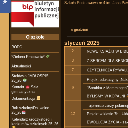
Szkoła Podstawowa nr 4 im. Jana Paw
« grudzień
O szkole
styczeń
2025
RODO
2
NOWE KSIĄŻKI W BIB
*Zielona Pracownia*
3
Z SERCEM DLA SENIO
Aktualności
7
CZYTELNICZA RYWALI
Stołówka JADŁOSPIS
Projekt edukacyjny „Na
25_26
Kontakt
Sala
9
"Bombka z Memmingen"
gimnastyczna
BYLIŚMY W KOPALNI
Dokumentacja
Tajemnice zorzy polarnej
Rok szkolny/Dni wolne
25_26
12
Projekt w klasie 7b - U
Kalendarz uroczystości i
EWOLUCJA ŻYCIA - zako
konkursów szkolnych 25_26