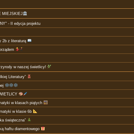
 MIEJSKIEJ
 - II edycja projektu
 2b z literaturą
morządem
zyrody w naszej świetlicy!
kiej Literatury”
nej
WIETLICY
matyki w klasach piątych
matyki w klasie 6b
tka świąteczna”
iką haftu diamentowego