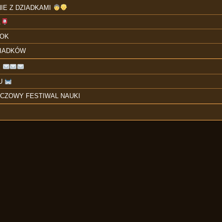
IE Z DZIADKAMI
.
OOK
ZIADKÓW
E
KU
YCZOWY FESTIWAL NAUKI