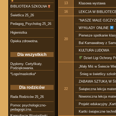
13
Klasowa wystawa
BIBLIOTEKA SZKOLNA
16
LEKCJA W BIBLIOTECE
Świetlica 25_26
"NASZE MAŁE OJCZYZNY"
Pedagog_Psycholog 25_26
WYKŁADY ONLINE
Higienistka
Pierwsze spotkanie klasy
20
Opieka zdrowotna.
Bal Karnawałowy z Sa
KULTURA LUDOWA
Dla wszystkich
Dzień Ligi Ochrony Pr
Dyplomy. Certyfikaty.
„Mały Miś w Świecie Wiel
Podziękowania.
Śnieg w świetlicy szkol
*Logo/maskotka*
ZABAWA SZTUKĄ W Ś
Dla rodziców
22
Świąteczna lekcja mate
Noworoczna lekcja mate
Rada Rodziców 25_26
Projekt edukacyjny „Kar
Pomoc psychologiczno-
pedagogiczna.
Kartki świąteczne techn
Konsultacje Wywiadówki