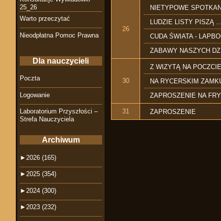
25_26
NIETYPOWE SPOTKAN
Warto przeczytać
LUDZIE LISTY PISZĄ ..
26
Nieodpłatna Pomoc Prawna
CUDA ŚWIATA - LAPB
ZABAWY NASZYCH D
Dla nauczycieli
Z WIZYTĄ NA POCZCI
Poczta
30
NA RYCERSKIM ZAM
Logowanie
ZAPROSZENIE NA FR
31
Laboratorium Przyszłości –
ZAPROSZENIE
Strefa Nauczyciela
Archiwum
►
2026 (165)
►
2025 (354)
►
2024 (300)
►
2023 (232)