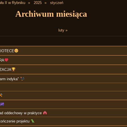
ła II w Rybniku
2025
styczeń
Archiwum miesiąca
luty »
LIOTECE
RA
ZACJA
karm indyka"
kład oddechowy w praktyce
ńczenie projektu