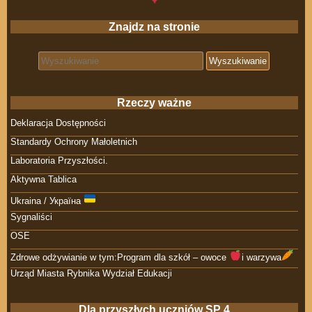
Znajdz na stronie
Search for:
Rzeczy ważne
Deklaracja Dostępności
Standardy Ochrony Małoletnich
Laboratoria Przyszłości.
Aktywna Tablica
Ukraina / Україна
Sygnaliści
OSE
Zdrowe odżywianie w tym:Program dla szkół – owoce
i warzywa
Urząd Miasta Rybnika Wydział Edukacji
Dla przyszłych uczniów SP 4