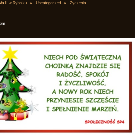
ła II w Rybniku
Uncategorized
Życzenia.
 pm