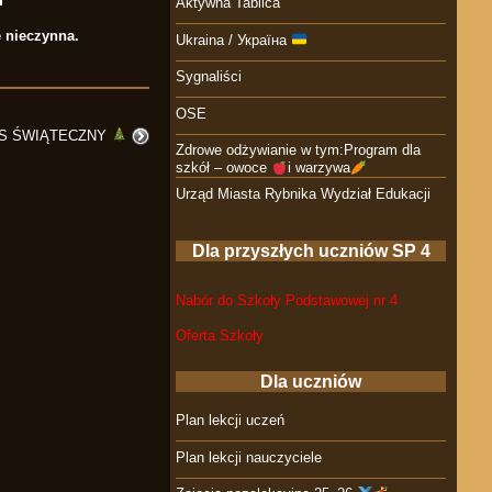
Aktywna Tablica
e nieczynna.
Ukraina / Україна
Sygnaliści
OSE
S ŚWIĄTECZNY
Zdrowe odżywianie w tym:Program dla
szkół – owoce
i warzywa
Urząd Miasta Rybnika Wydział Edukacji
Dla przyszłych uczniów SP 4
Nabór do Szkoły Podstawowej nr 4
Oferta Szkoły
Dla uczniów
Plan lekcji uczeń
Plan lekcji nauczyciele