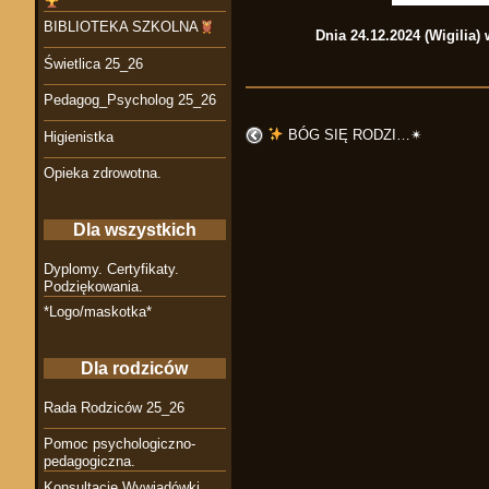
BIBLIOTEKA SZKOLNA
Dnia 24.12.2024 (Wigilia
Świetlica 25_26
Pedagog_Psycholog 25_26
BÓG SIĘ RODZI…✴︎
Higienistka
Opieka zdrowotna.
Dla wszystkich
Dyplomy. Certyfikaty.
Podziękowania.
*Logo/maskotka*
Dla rodziców
Rada Rodziców 25_26
Pomoc psychologiczno-
pedagogiczna.
Konsultacje Wywiadówki