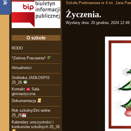
Szkoła Podstawowa nr 4 im. Jana Paw
Życzenia.
Wysłany dnia:
20 grudnia, 2024 12:49
O szkole
RODO
*Zielona Pracownia*
Aktualności
Stołówka JADŁOSPIS
25_26
Kontakt
Sala
gimnastyczna
Dokumentacja
Rok szkolny/Dni wolne
25_26
Kalendarz uroczystości i
konkursów szkolnych 25_26