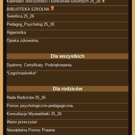
Kalendarz uroczystości i konkursów szkolnych 25_26
BIBLIOTEKA SZKOLNA
Świetlica 25_26
Pedagog_Psycholog 25_26
Higienistka
Opieka zdrowotna.
Dla wszystkich
Dyplomy. Certyfikaty. Podziękowania.
*Logo/maskotka*
Dla rodziców
Rada Rodziców 25_26
Pomoc psychologiczno-pedagogiczna.
Konsultacje Wywiadówki 25_26
Warto przeczytać
Nieodpłatna Pomoc Prawna