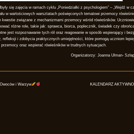
dbyły się zajęcia w ramach cyklu „Poniedziałki z psychologiem” – „Wejdź w c
iału w wartościowych warsztatach poświęconych tematowi przemocy rówieśnicz
 kwestie związane z mechanizmami przemocy wśród rówieśników. Uczniowie d
wać różne role, takie jak: sprawca, biorca, poplecznik, świadek czy obrońca
otne jest rozpoznawanie tych ról oraz reagowanie w sposób wspierający i bez
 refleksji i zdobycia praktycznych umiejętności, które pomogą uczniom lepie
przemocy oraz wspierać rówieśników w trudnych sytuacjach.
Organizatorzy: Joanna Ulman- Szłap
ń Owoców i Warzyw
KALENDARZ AKTYWNO