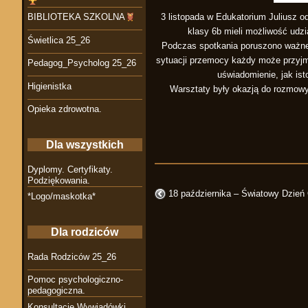
3 listopada w Edukatorium Juliusz o
BIBLIOTEKA SZKOLNA
klasy 6b mieli możliwość udz
Świetlica 25_26
Podczas spotkania poruszono ważne
sytuacji przemocy każdy może przyjmo
Pedagog_Psycholog 25_26
uświadomienie, jak ist
Higienistka
Warsztaty były okazją do rozmowy,
Opieka zdrowotna.
Dla wszystkich
Dyplomy. Certyfikaty.
Podziękowania.
18 października – Światowy Dzie
*Logo/maskotka*
Dla rodziców
Rada Rodziców 25_26
Pomoc psychologiczno-
pedagogiczna.
Konsultacje Wywiadówki