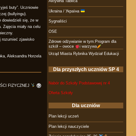
Aktywna Tablica
zyjeś buty”. Uczniowie
Ukraina / Україна
ej (bullyingu).
owiedzieli się, że w
Sygnaliści
. Zajęcia miały na celu
OSE
pieczny.
j rozumieć zjawisko
Zdrowe odżywianie w tym:Program dla
szkół – owoce
i warzywa
Urząd Miasta Rybnika Wydział Edukacji
ka, Aleksandra Horzela
Dla przyszłych uczniów SP 4
Nabór do Szkoły Podstawowej nr 4
ŚCI FIZYCZNEJ
Oferta Szkoły
Dla uczniów
Plan lekcji uczeń
Plan lekcji nauczyciele