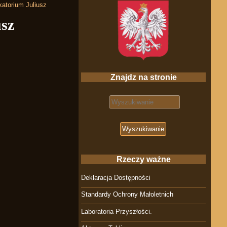
katorium Juliusz
usz
Znajdz na stronie
Search for:
Rzeczy ważne
Deklaracja Dostępności
Standardy Ochrony Małoletnich
Laboratoria Przyszłości.