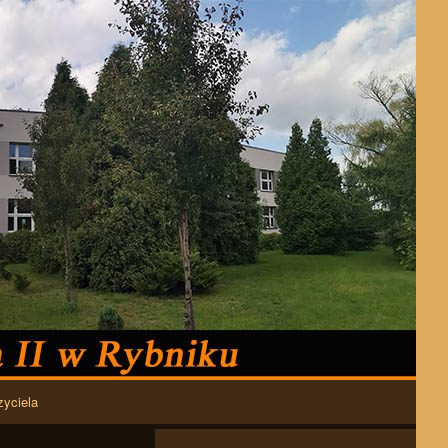
zyciela