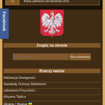
31
Klasy pierwsze od września 2021.
Facebook
Znajdz na stronie
Search for:
Rzeczy ważne
Deklaracja Dostępności
Standardy Ochrony Małoletnich
Laboratoria Przyszłości.
Aktywna Tablica
Ukraina / Україна