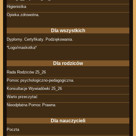
Higienistka
Opieka zdrowotna.
Dla wszystkich
Dyplomy. Certyfikaty. Podziękowania.
*Logo/maskotka*
Dla rodziców
Rada Rodziców 25_26
Pomoc psychologiczno-pedagogiczna.
Konsultacje Wywiadówki 25_26
Warto przeczytać
Nieodpłatna Pomoc Prawna
Dla nauczycieli
Poczta