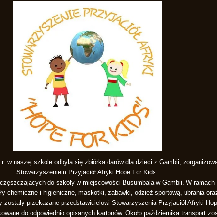
r. w naszej szkole odbyła się zbiórka darów dla dzieci z Gambii, zorganizo
Stowarzyszeniem Przyjaciół Afryki Hope For Kids.
i uczęszczających do szkoły w miejscowości Busumbala w Gambii. W ramach 
uły chemiczne i higieniczne, maskotki, zabawki, odzież sportową, ubrania ora
y zostały przekazane przedstawicielowi Stowarzyszenia Przyjaciół Afryki Hop
owane do odpowiednio opisanych kartonów. Około października transport zo