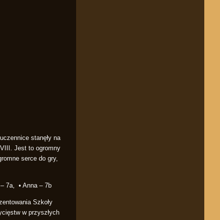
 uczennice stanęły na
VIII. Jest to ogromny
gromne serce do gry,
 – 7a, • Anna – 7b
ezentowania Szkoły
ycięstw w przyszłych