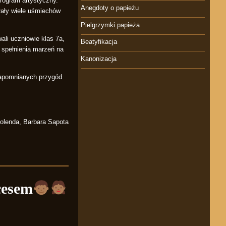
program artystyczny.
Anegdoty o papieżu
ołały wiele uśmiechów
Pielgrzymki papieża
li uczniowie klas 7a,
Beatyfikacja
 spełnienia marzeń na
Kanonizacja
zapomnianych przygód
olenda, Barbara Sapota
cesem