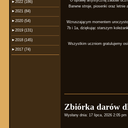
O oprawę artystyczną zadbali uczni
►
2022 (186)
Barwne stroje, piosenki oraz letni
►
2021 (84)
►
2020 (54)
Wzruszającym momentem uroczystości
7b i 1a, dziękując starszym koleża
►
2019 (131)
►
2018 (145)
Wszystkim uczniom gratulujemy osi
►
2017 (74)
Zbiórka darów dl
Wysłany dnia:
17 lipca, 2026 2:05 pm