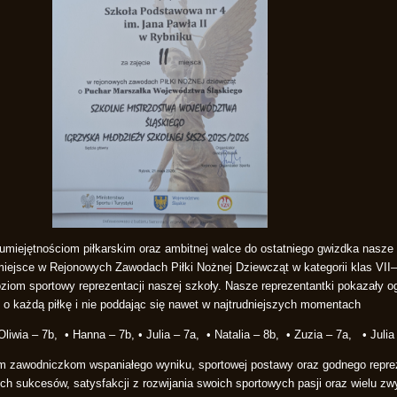
 umiejętnościom piłkarskim oraz ambitnej walce do ostatniego gwizdka nasze
iejsce w Rejonowych Zawodach Piłki Nożnej Dziewcząt w kategorii klas VII–
ziom sportowy reprezentacji naszej szkoły. Nasze reprezentantki pokazały o
 o każdą piłkę i nie poddając się nawet w najtrudniejszych momentach
liwia – 7b, • Hanna – 7b, • Julia – 7a, • Natalia – 8b, • Zuzia – 7a, • Julia
im zawodniczkom wspaniałego wyniku, sportowej postawy oraz godnego repr
h sukcesów, satysfakcji z rozwijania swoich sportowych pasji oraz wielu zw