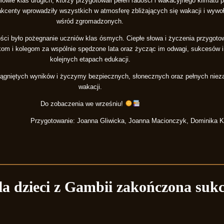
owie klas drugich, którzy przygotowali pełen radości i wakacyjnego klimatu 
e akcenty wprowadziły wszystkich w atmosferę zbliżających się wakacji i wyw
wśród zgromadzonych.
 było pożegnanie uczniów klas ósmych. Ciepłe słowa i życzenia przygotowa
nkom i kolegom za wspólnie spędzone lata oraz życząc im odwagi, sukcesów i
kolejnych etapach edukacji.
ągniętych wyników i życzymy bezpiecznych, słonecznych oraz pełnych nie
wakacji.
Do zobaczenia we wrześniu!
Przygotowanie: Joanna Gliwicka, Joanna Macionczyk, Dominika K
a dzieci z Gambii zakończona suk