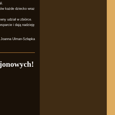
i.
ców każde dziecko wraz
wny udział w zbiórce.
parcie i dają nadzieję
i Joanna Ulman-Szłapka
ejonowych!