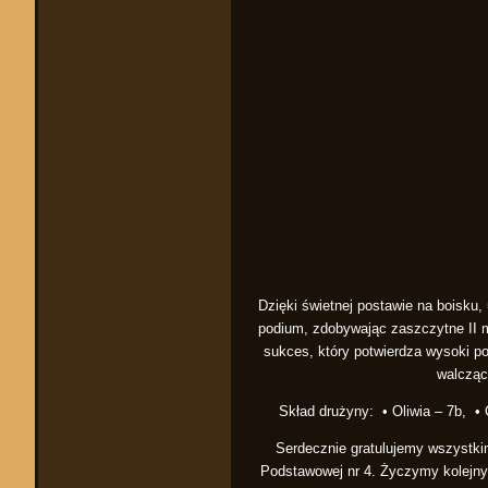
Dzięki świetnej postawie na boisku,
podium, zdobywając zaszczytne II m
sukces, który potwierdza wysoki po
walcząc
Skład drużyny: • Oliwia – 7b, • O
Serdecznie gratulujemy wszystk
Podstawowej nr 4. Życzymy kolejnyc