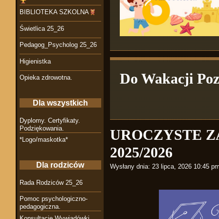
BIBLIOTEKA SZKOLNA
Świetlica 25_26
Pedagog_Psycholog 25_26
Higienistka
Do Wakacji Poz
Opieka zdrowotna.
Dla wszystkich
Dyplomy. Certyfikaty.
Podziękowania.
UROCZYSTE Z
*Logo/maskotka*
2025/2026
Dla rodziców
Wysłany dnia:
23 lipca, 2026 10:45 p
Rada Rodziców 25_26
Pomoc psychologiczno-
pedagogiczna.
Konsultacje Wywiadówki