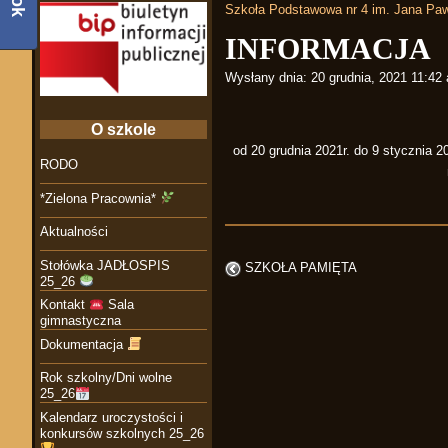
Szkoła Podstawowa nr 4 im. Jana Paw
INFORMACJA
Wysłany dnia:
20 grudnia, 2021 11:42
O szkole
od 20 grudnia 2021r. do 9 stycznia 2
RODO
*Zielona Pracownia*
Aktualności
Stołówka JADŁOSPIS
SZKOŁA PAMIĘTA
25_26
Kontakt
Sala
gimnastyczna
Dokumentacja
Rok szkolny/Dni wolne
25_26
Kalendarz uroczystości i
konkursów szkolnych 25_26