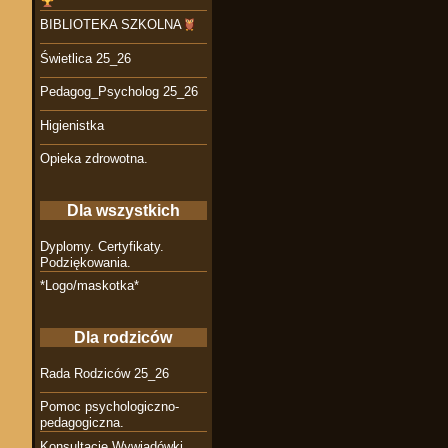
BIBLIOTEKA SZKOLNA
Świetlica 25_26
Pedagog_Psycholog 25_26
Higienistka
Opieka zdrowotna.
Dla wszystkich
Dyplomy. Certyfikaty.
Podziękowania.
*Logo/maskotka*
Dla rodziców
Rada Rodziców 25_26
Pomoc psychologiczno-
pedagogiczna.
Konsultacje Wywiadówki