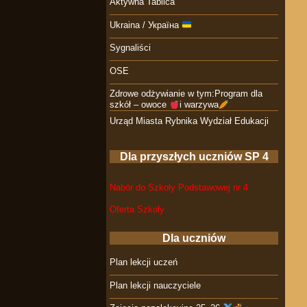
Aktywna Tablica
Ukraina / Україна
Sygnaliści
OSE
Zdrowe odżywianie w tym:Program dla
szkół – owoce
i warzywa
Urząd Miasta Rybnika Wydział Edukacji
Dla przyszłych uczniów SP 4
Nabór do Szkoły Podstawowej nr 4
Oferta Szkoły
Dla uczniów
Plan lekcji uczeń
Plan lekcji nauczyciele