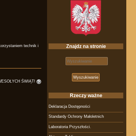
korzystaniem technik i
Znajdz na stronie
Search for:
WESOŁYCH ŚWIĄT!
Rzeczy ważne
Deklaracja Dostępności
Standardy Ochrony Małoletnich
Laboratoria Przyszłości.