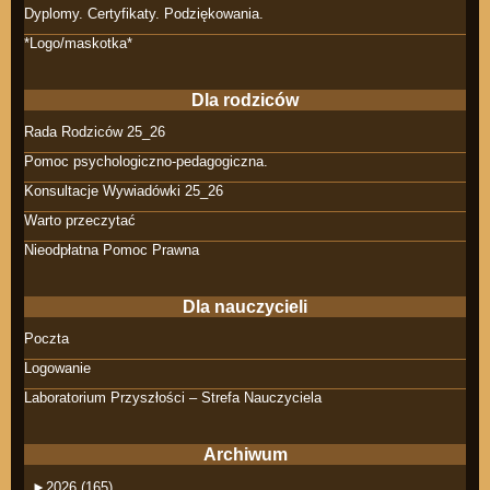
Dyplomy. Certyfikaty. Podziękowania.
*Logo/maskotka*
Dla rodziców
Rada Rodziców 25_26
Pomoc psychologiczno-pedagogiczna.
Konsultacje Wywiadówki 25_26
Warto przeczytać
Nieodpłatna Pomoc Prawna
Dla nauczycieli
Poczta
Logowanie
Laboratorium Przyszłości – Strefa Nauczyciela
Archiwum
►
2026 (165)